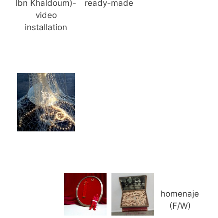
Ibn Khaldoum)-
ready-made
video
installation
homenaje
(F/W)