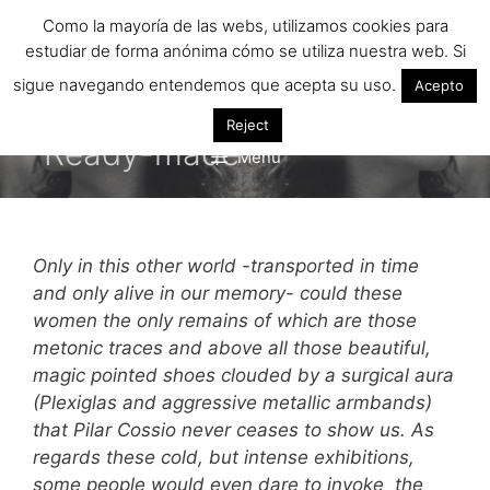
Saltar
Como la mayoría de las webs, utilizamos cookies para
al
estudiar de forma anónima cómo se utiliza nuestra web. Si
contenido
sigue navegando entendemos que acepta su uso.
Acepto
Reject
Ready-made
Menú
Only in this other world -transported in time
and only alive in our mem
ory- could these
women the only remains of which are those
metonic traces and above all those beautiful,
magic pointed shoes clouded by a surgical aura
(Plexiglas and aggressive metallic armbands)
that Pilar Cossio never ceases to show us. As
regards these cold, but intense exhibitions,
some people would even dare to invoke the