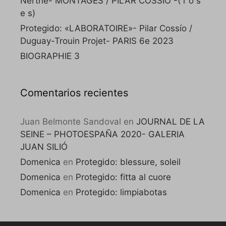
Nerthe- MONTAGES / PILAR COSSÍO -( r o s
e s)
Protegido: «LABORATOIRE»- Pilar Cossío /
Duguay-Trouin Projet- PARIS 6e 2023
BIOGRAPHIE 3
Comentarios recientes
Juan Belmonte Sandoval
en
JOURNAL DE LA
SEINE – PHOTOESPAÑA 2020- GALERIA
JUAN SILIÓ
Domenica
en
Protegido: blessure, soleil
Domenica
en
Protegido: fitta al cuore
Domenica
en
Protegido: limpiabotas