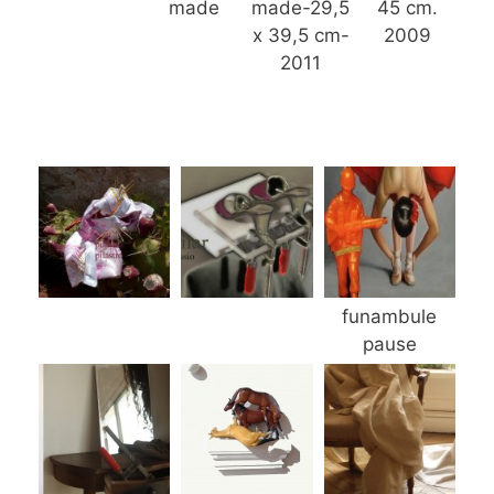
made
made-29,5
45 cm.
x 39,5 cm-
2009
2011
funambule
pause