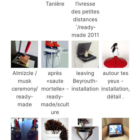
Tanière
l’ivresse
des petites
distances
´/ready-
made 2011
Almizcle /
après
leaving
autour tes
musk
«saute
Beyrouth-
yeux -
ceremony/
mortelle» -
installation
installation,
ready-
ready-
détail .
made
made/scult
ure