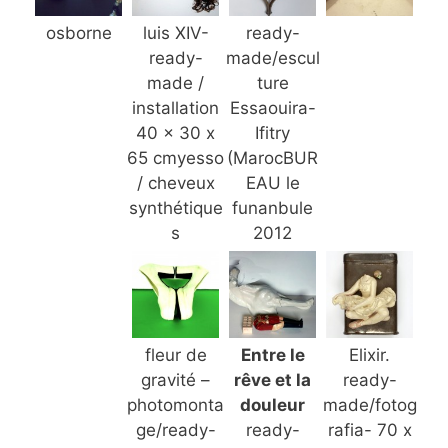
osborne
luis XIV-
ready-
ready-
made/escul
made /
ture
installation
Essaouira-
40 x 30 x
Ifitry
65 cmyesso
(MarocBUR
/ cheveux
EAU le
synthétique
funanbule
s
2012
fleur de
Entre le
Elixir.
gravité –
rêve et la
ready-
photomonta
douleur
made/fotog
ge/ready-
ready-
rafia- 70 x