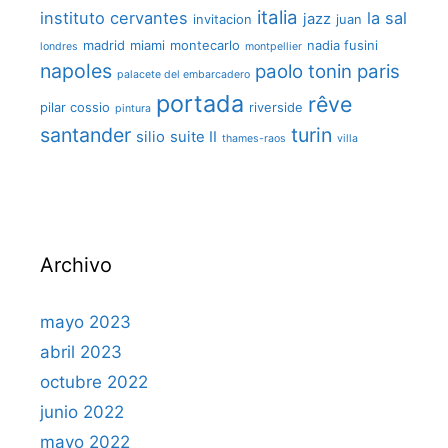
italia
instituto cervantes
la sal
jazz
invitacion
juan
madrid
miami
montecarlo
nadia fusini
londres
montpellier
napoles
paolo tonin
paris
palacete del embarcadero
portada
rêve
pilar cossio
riverside
pintura
santander
turin
silio
suite II
thames-raos
villa
Archivo
mayo 2023
abril 2023
octubre 2022
junio 2022
mayo 2022