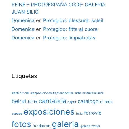
SEINE – PHOTOESPAÑA 2020- GALERIA
JUAN SILIÓ
Domenica
en
Protegido: blessure, soleil
Domenica
en
Protegido: fitta al cuore
Domenica
en
Protegido: limpiabotas
Etiquetas
#exhibitions #exposiciones #splendorluna
arte
artemisia
audi
cantabria
beirut
catalogo
botin
el pais
captif
exposiciones
ferrovie
espace
feria
galeria
fotos
fundacion
galerie weiler