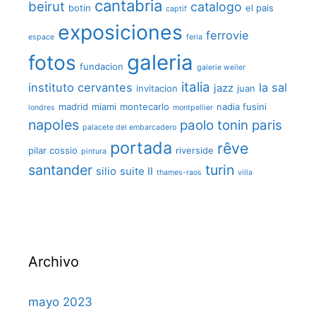
cantabria
beirut
catalogo
botin
el pais
captif
exposiciones
ferrovie
espace
feria
galeria
fotos
fundacion
galerie weiler
italia
instituto cervantes
la sal
jazz
invitacion
juan
madrid
miami
montecarlo
nadia fusini
londres
montpellier
napoles
paolo tonin
paris
palacete del embarcadero
portada
rêve
pilar cossio
riverside
pintura
santander
turin
silio
suite II
thames-raos
villa
Archivo
mayo 2023