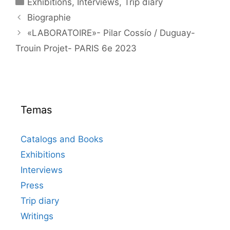
Categorías
Exhibitions
,
Interviews
,
Trip diary
Biographie
«LABORATOIRE»- Pilar Cossío / Duguay-
Trouin Projet- PARIS 6e 2023
Temas
Catalogs and Books
Exhibitions
Interviews
Press
Trip diary
Writings