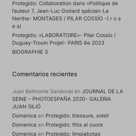
Protegido: Collaboration dans «Politique de
l’auteur 7, Jean-Luc Godard spécial» La
Nerthe- MONTAGES / PILAR COSSÍO -( r o s
e s)
Protegido: «LABORATOIRE»- Pilar Cossío /
Duguay-Trouin Projet- PARIS 6e 2023
BIOGRAPHIE 3
Comentarios recientes
Juan Belmonte Sandoval
en
JOURNAL DE LA
SEINE – PHOTOESPAÑA 2020- GALERIA
JUAN SILIÓ
Domenica
en
Protegido: blessure, soleil
Domenica
en
Protegido: fitta al cuore
Domenica
en
Protegido: limpiabotas