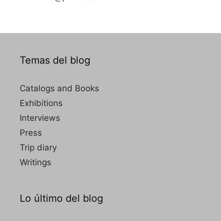
Temas del blog
Catalogs and Books
Exhibitions
Interviews
Press
Trip diary
Writings
Lo último del blog