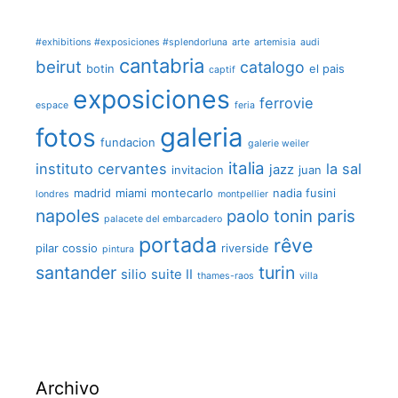
#exhibitions #exposiciones #splendorluna
arte
artemisia
audi
cantabria
beirut
catalogo
botin
el pais
captif
exposiciones
ferrovie
espace
feria
galeria
fotos
fundacion
galerie weiler
italia
instituto cervantes
la sal
jazz
invitacion
juan
madrid
miami
montecarlo
nadia fusini
londres
montpellier
napoles
paolo tonin
paris
palacete del embarcadero
portada
rêve
pilar cossio
riverside
pintura
santander
turin
silio
suite II
thames-raos
villa
Archivo