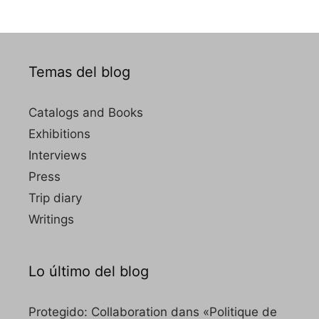
Temas del blog
Catalogs and Books
Exhibitions
Interviews
Press
Trip diary
Writings
Lo último del blog
Protegido: Collaboration dans «Politique de