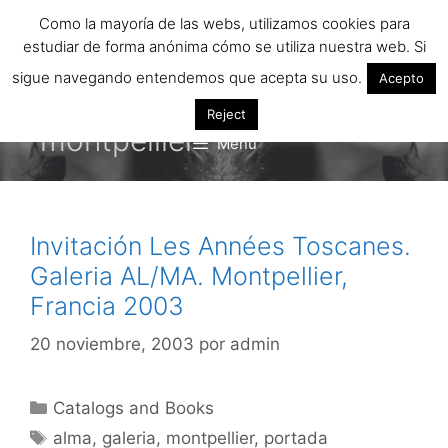
Saltar
Como la mayoría de las webs, utilizamos cookies para
al
estudiar de forma anónima cómo se utiliza nuestra web. Si
contenido
sigue navegando entendemos que acepta su uso.
Acepto
Reject
montpellier
Menú
Invitación Les Années Toscanes.
Galeria AL/MA. Montpellier,
Francia 2003
20 noviembre, 2003
por
admin
Categorías
Catalogs and Books
Etiquetas
alma
,
galeria
,
montpellier
,
portada