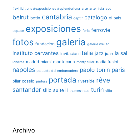
#exhibitions #exposiciones #splendorluna
arte
artemisia
audi
cantabria
beirut
catalogo
botin
el pais
captif
exposiciones
ferrovie
espace
feria
galeria
fotos
fundacion
galerie weiler
italia
instituto cervantes
la sal
jazz
invitacion
juan
madrid
miami
montecarlo
nadia fusini
londres
montpellier
napoles
paolo tonin
paris
palacete del embarcadero
portada
rêve
pilar cossio
riverside
pintura
santander
turin
silio
suite II
thames-raos
villa
Archivo