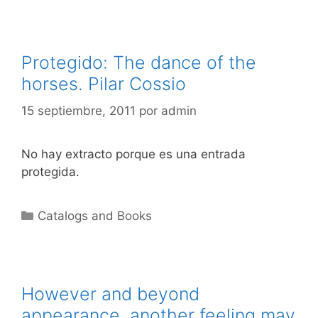
Protegido: The dance of the
horses. Pilar Cossio
15 septiembre, 2011
por
admin
No hay extracto porque es una entrada
protegida.
Categorías
Catalogs and Books
However and beyond
appearance, another feeling may