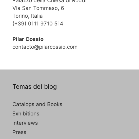
Palazzo della Chiesa di Roddi
Via San Tommaso, 6
Torino, Italia
(+39) 0111 9710 514
Pilar Cossio
contacto@pilarcossio.com
Temas del blog
Catalogs and Books
Exhibitions
Interviews
Press