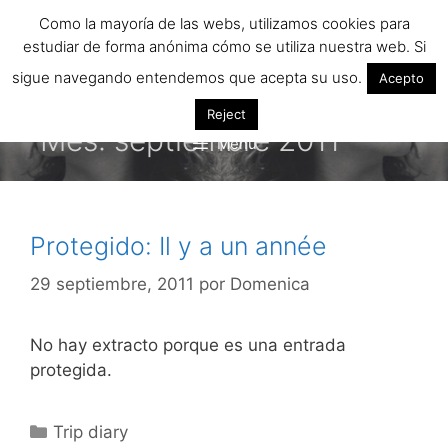
Saltar
Como la mayoría de las webs, utilizamos cookies para
al
estudiar de forma anónima cómo se utiliza nuestra web. Si
contenido
sigue navegando entendemos que acepta su uso.
Acepto
Reject
Mes:
septiembre 2011
Menú
Protegido: Il y a un année
29 septiembre, 2011
por
Domenica
No hay extracto porque es una entrada
protegida.
Categorías
Trip diary