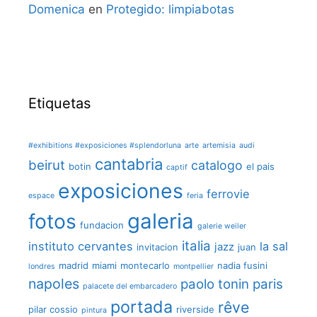
Domenica
en
Protegido: limpiabotas
Etiquetas
#exhibitions #exposiciones #splendorluna
arte
artemisia
audi
cantabria
beirut
catalogo
botin
el pais
captif
exposiciones
ferrovie
espace
feria
galeria
fotos
fundacion
galerie weiler
italia
instituto cervantes
la sal
jazz
invitacion
juan
madrid
miami
montecarlo
nadia fusini
londres
montpellier
napoles
paolo tonin
paris
palacete del embarcadero
portada
rêve
pilar cossio
riverside
pintura