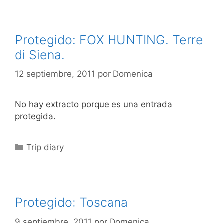
Protegido: FOX HUNTING. Terre
di Siena.
12 septiembre, 2011
por
Domenica
No hay extracto porque es una entrada
protegida.
Categorías
Trip diary
Protegido: Toscana
9 septiembre, 2011
por
Domenica