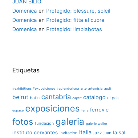
JUAN SILIÓ
Domenica
en
Protegido: blessure, soleil
Domenica
en
Protegido: fitta al cuore
Domenica
en
Protegido: limpiabotas
Etiquetas
#exhibitions #exposiciones #splendorluna
arte
artemisia
audi
cantabria
beirut
catalogo
botin
el pais
captif
exposiciones
ferrovie
espace
feria
galeria
fotos
fundacion
galerie weiler
italia
instituto cervantes
la sal
jazz
invitacion
juan