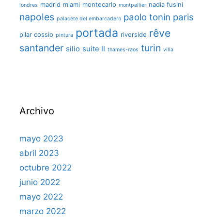
madrid
miami
montecarlo
nadia fusini
londres
montpellier
napoles
paolo tonin
paris
palacete del embarcadero
portada
rêve
pilar cossio
riverside
pintura
santander
turin
silio
suite II
thames-raos
villa
Archivo
mayo 2023
abril 2023
octubre 2022
junio 2022
mayo 2022
marzo 2022