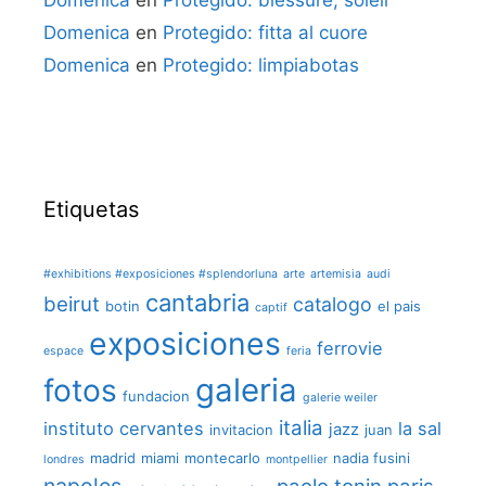
Domenica
en
Protegido: blessure, soleil
Domenica
en
Protegido: fitta al cuore
Domenica
en
Protegido: limpiabotas
Etiquetas
#exhibitions #exposiciones #splendorluna
arte
artemisia
audi
cantabria
beirut
catalogo
botin
el pais
captif
exposiciones
ferrovie
espace
feria
galeria
fotos
fundacion
galerie weiler
italia
instituto cervantes
la sal
jazz
invitacion
juan
madrid
miami
montecarlo
nadia fusini
londres
montpellier