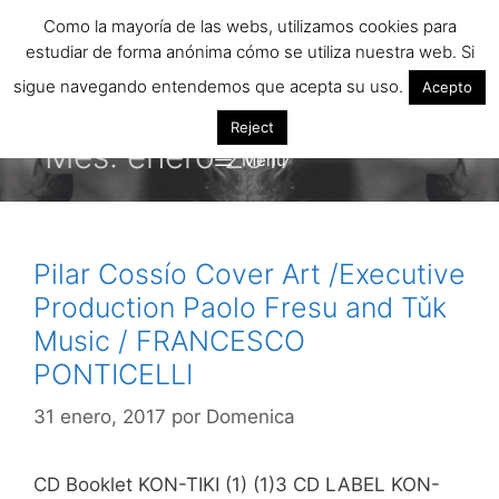
Saltar
Como la mayoría de las webs, utilizamos cookies para
al
estudiar de forma anónima cómo se utiliza nuestra web. Si
contenido
sigue navegando entendemos que acepta su uso.
Acepto
Reject
Mes:
enero 2017
Menú
Pilar Cossío Cover Art /Executive
Production Paolo Fresu and Tǔk
Music / FRANCESCO
PONTICELLI
31 enero, 2017
por
Domenica
CD Booklet KON-TIKI (1) (1)3 CD LABEL KON-