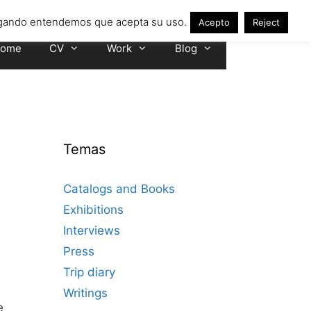
avegando entendemos que acepta su uso.
Acepto
Reject
ome
CV
Work
Blog
Temas
Catalogs and Books
Exhibitions
Interviews
Press
Trip diary
Writings
e