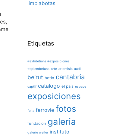
limpiabotas
u
les,
omme
Etiquetas
#exhibitions #exposiciones
#splendorluna
arte
artemisia
audi
cantabria
beirut
botin
catalogo
el pais
captif
espace
exposiciones
fotos
ferrovie
feria
galeria
fundacion
instituto
galerie weiler