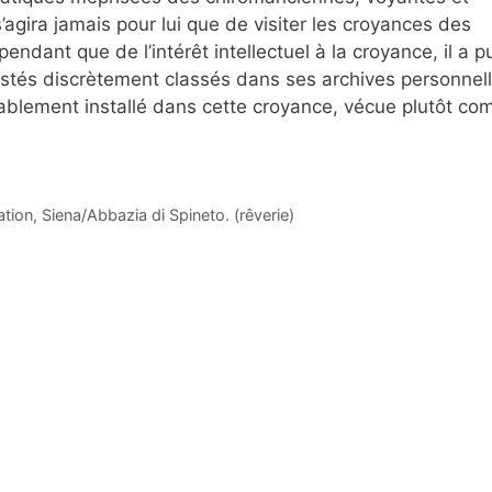
s’agira jamais pour lui que de visiter les croyances des
ndant que de l’intérêt intellectuel à la croyance, il a p
 restés discrètement classés dans ses archives personnel
urablement installé dans cette croyance, vécue plutôt c
ation, Siena/Abbazia di Spineto. (rêverie)