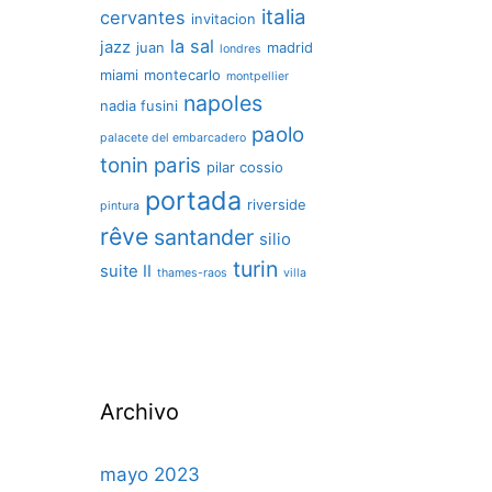
italia
cervantes
invitacion
la sal
jazz
juan
madrid
londres
miami
montecarlo
montpellier
napoles
nadia fusini
paolo
palacete del embarcadero
tonin
paris
pilar cossio
portada
riverside
pintura
rêve
santander
silio
turin
suite II
thames-raos
villa
Archivo
mayo 2023