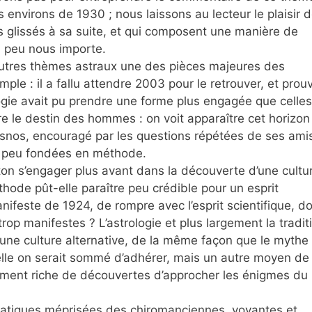
 environs de 1930 ; nous laissons au lecteur le plaisir 
fs glissés à sa suite, et qui composent une manière de
, peu nous importe.
 autres thèmes astraux une des pièces majeures des
mple : il a fallu attendre 2003 pour le retrouver, et prou
ologie avait pu prendre une forme plus engagée que celles
tre le destin des hommes : on voit apparaître cet horizon
snos, encouragé par les questions répétées de ses ami
rt peu fondées en méthode.
ton s’engager plus avant dans la découverte d’une cultu
hode pût-elle paraître peu crédible pour un esprit
nifeste de 1924, de rompre avec l’esprit scientifique, d
trop manifestes ? L’astrologie et plus largement la tradit
une culture alternative, de la même façon que le mythe 
lle on serait sommé d’adhérer, mais un autre moyen de
lement riche de découvertes d’approcher les énigmes du
pratiques méprisées des chiromanciennes, voyantes et