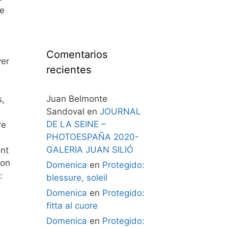
de
Comentarios
ver
recientes
Juan Belmonte
s,
Sandoval
en
JOURNAL
DE LA SEINE –
re
PHOTOESPAÑA 2020-
GALERIA JUAN SILIÓ
ont
ion
Domenica
en
Protegido:
:
blessure, soleil
Domenica
en
Protegido:
fitta al cuore
Domenica
en
Protegido: