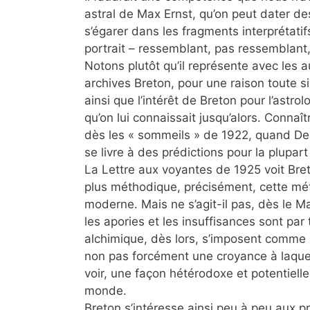
astral de Max Ernst, qu’on peut dater des
s’égarer dans les fragments interprétati
portrait – ressemblant, pas ressemblant
Notons plutôt qu’il représente avec les
archives Breton, pour une raison toute si
ainsi que l’intérêt de Breton pour l’astr
qu’on lui connaissait jusqu’alors. Connaî
dès les « sommeils » de 1922, quand De
se livre à des prédictions pour la plupa
La Lettre aux voyantes de 1925 voit Bre
plus méthodique, précisément, cette mét
moderne. Mais ne s’agit-il pas, dès le Ma
les apories et les insuffisances sont par 
alchimique, dès lors, s’imposent comme 
non pas forcément une croyance à laque
voir, une façon hétérodoxe et potentiel
monde.
Breton s’intéresse ainsi peu à peu aux 