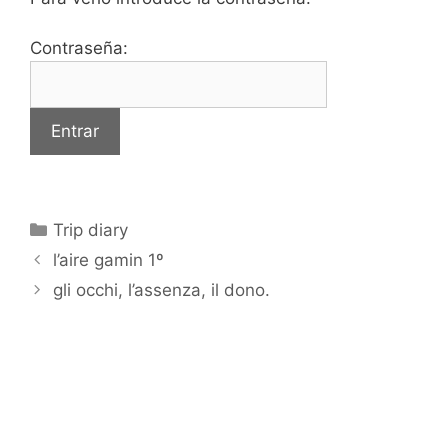
Contraseña:
Categorías
Trip diary
l’aire gamin 1º
gli occhi, l’assenza, il dono.