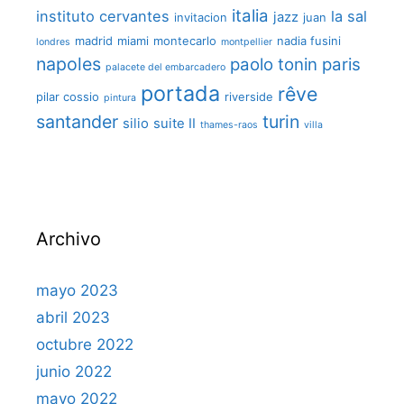
italia
instituto cervantes
la sal
jazz
invitacion
juan
madrid
miami
montecarlo
nadia fusini
londres
montpellier
napoles
paolo tonin
paris
palacete del embarcadero
portada
rêve
pilar cossio
riverside
pintura
santander
turin
silio
suite II
thames-raos
villa
Archivo
mayo 2023
abril 2023
octubre 2022
junio 2022
mayo 2022