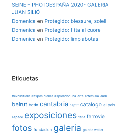
SEINE – PHOTOESPAÑA 2020- GALERIA
JUAN SILIÓ
Domenica
en
Protegido: blessure, soleil
Domenica
en
Protegido: fitta al cuore
Domenica
en
Protegido: limpiabotas
Etiquetas
#exhibitions #exposiciones #splendorluna
arte
artemisia
audi
cantabria
beirut
catalogo
botin
el pais
captif
exposiciones
ferrovie
espace
feria
galeria
fotos
fundacion
galerie weiler