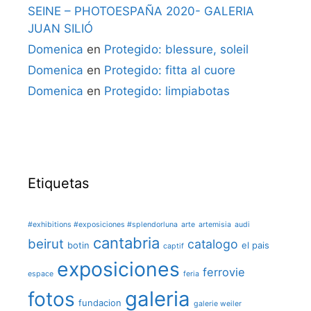
SEINE – PHOTOESPAÑA 2020- GALERIA
JUAN SILIÓ
Domenica
en
Protegido: blessure, soleil
Domenica
en
Protegido: fitta al cuore
Domenica
en
Protegido: limpiabotas
Etiquetas
#exhibitions #exposiciones #splendorluna
arte
artemisia
audi
cantabria
beirut
catalogo
botin
el pais
captif
exposiciones
ferrovie
espace
feria
galeria
fotos
fundacion
galerie weiler