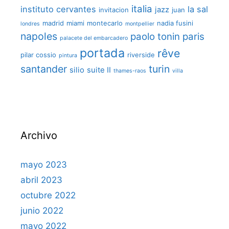
italia
instituto cervantes
la sal
jazz
invitacion
juan
madrid
miami
montecarlo
nadia fusini
londres
montpellier
napoles
paolo tonin
paris
palacete del embarcadero
portada
rêve
pilar cossio
riverside
pintura
santander
turin
silio
suite II
thames-raos
villa
Archivo
mayo 2023
abril 2023
octubre 2022
junio 2022
mayo 2022