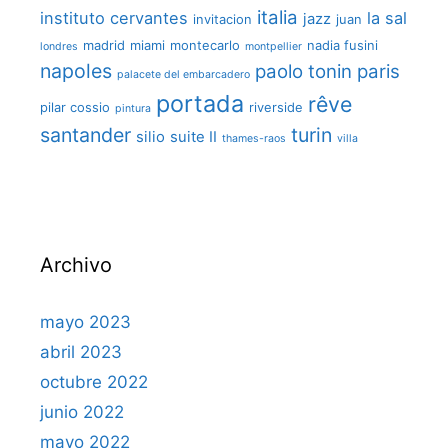
italia
instituto cervantes
la sal
jazz
invitacion
juan
madrid
miami
montecarlo
nadia fusini
londres
montpellier
napoles
paolo tonin
paris
palacete del embarcadero
portada
rêve
pilar cossio
riverside
pintura
santander
turin
silio
suite II
thames-raos
villa
Archivo
mayo 2023
abril 2023
octubre 2022
junio 2022
mayo 2022