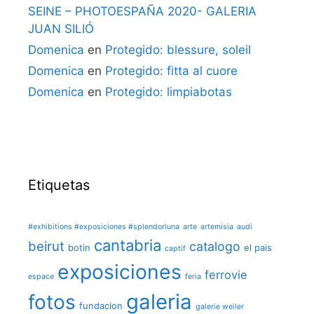
SEINE – PHOTOESPAÑA 2020- GALERIA
JUAN SILIÓ
Domenica
en
Protegido: blessure, soleil
Domenica
en
Protegido: fitta al cuore
Domenica
en
Protegido: limpiabotas
Etiquetas
#exhibitions #exposiciones #splendorluna
arte
artemisia
audi
cantabria
beirut
catalogo
botin
el pais
captif
exposiciones
ferrovie
espace
feria
galeria
fotos
fundacion
galerie weiler