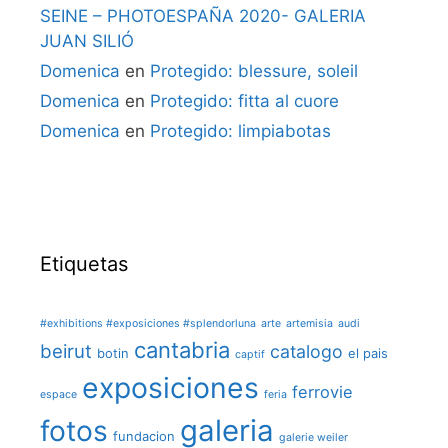
SEINE – PHOTOESPAÑA 2020- GALERIA
JUAN SILIÓ
Domenica
en
Protegido: blessure, soleil
Domenica
en
Protegido: fitta al cuore
Domenica
en
Protegido: limpiabotas
Etiquetas
#exhibitions #exposiciones #splendorluna
arte
artemisia
audi
cantabria
beirut
catalogo
botin
el pais
captif
exposiciones
ferrovie
espace
feria
galeria
fotos
fundacion
galerie weiler