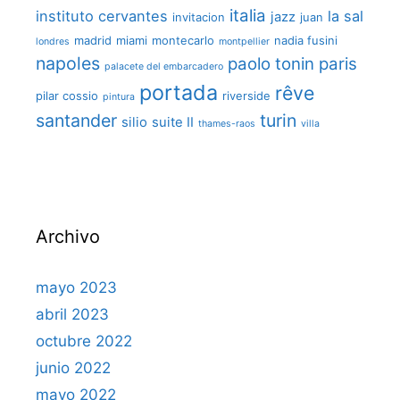
italia
instituto cervantes
la sal
jazz
invitacion
juan
madrid
miami
montecarlo
nadia fusini
londres
montpellier
napoles
paolo tonin
paris
palacete del embarcadero
portada
rêve
pilar cossio
riverside
pintura
santander
turin
silio
suite II
thames-raos
villa
Archivo
mayo 2023
abril 2023
octubre 2022
junio 2022
mayo 2022