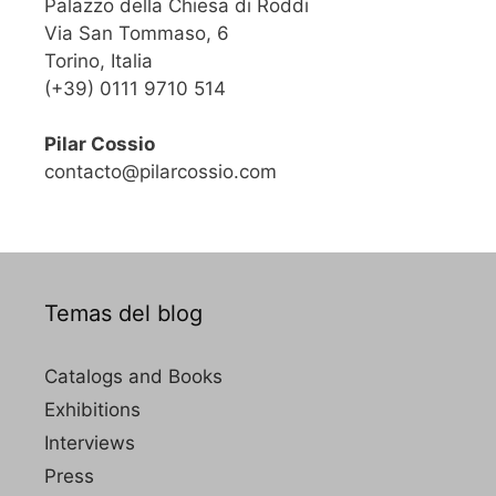
Palazzo della Chiesa di Roddi
Via San Tommaso, 6
Torino, Italia
(+39) 0111 9710 514
Pilar Cossio
contacto@pilarcossio.com
Temas del blog
Catalogs and Books
Exhibitions
Interviews
Press