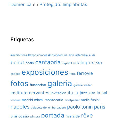
Domenica
en
Protegido: limpiabotas
Etiquetas
#exhibitions #exposiciones #splendorluna
arte
artemisia
audi
cantabria
beirut
catalogo
botin
el pais
captif
exposiciones
ferrovie
espace
feria
galeria
fotos
fundacion
galerie weiler
italia
instituto cervantes
la sal
jazz
invitacion
juan
madrid
miami
montecarlo
nadia fusini
londres
montpellier
napoles
paolo tonin
paris
palacete del embarcadero
portada
rêve
pilar cossio
riverside
pintura