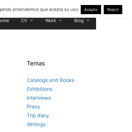
avegando entendemos que acepta su uso.
Acepto
Reject
ome
CV
Work
Blog
Temas
Catalogs and Books
Exhibitions
Interviews
Press
Trip diary
Writings