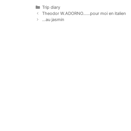
Categorías
Trip diary
Theodor W.ADORNO……pour moi en italien
…au jasmin