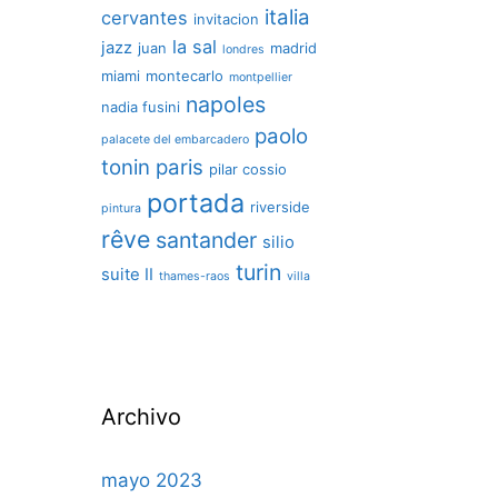
italia
cervantes
invitacion
la sal
jazz
juan
madrid
londres
miami
montecarlo
montpellier
napoles
nadia fusini
paolo
palacete del embarcadero
tonin
paris
pilar cossio
portada
riverside
pintura
rêve
santander
silio
turin
suite II
thames-raos
villa
Archivo
mayo 2023