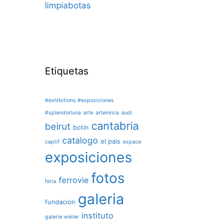
limpiabotas
Etiquetas
#exhibitions #exposiciones
#splendorluna
arte
artemisia
audi
cantabria
beirut
botin
catalogo
el pais
captif
espace
exposiciones
fotos
ferrovie
feria
galeria
fundacion
instituto
galerie weiler