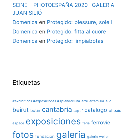
SEINE – PHOTOESPAÑA 2020- GALERIA
JUAN SILIÓ
Domenica
en
Protegido: blessure, soleil
Domenica
en
Protegido: fitta al cuore
Domenica
en
Protegido: limpiabotas
Etiquetas
#exhibitions #exposiciones #splendorluna
arte
artemisia
audi
cantabria
beirut
catalogo
botin
el pais
captif
exposiciones
ferrovie
espace
feria
galeria
fotos
fundacion
galerie weiler