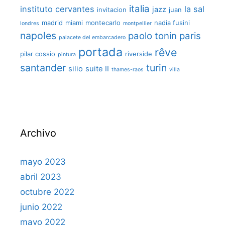
italia
instituto cervantes
la sal
jazz
invitacion
juan
madrid
miami
montecarlo
nadia fusini
londres
montpellier
napoles
paolo tonin
paris
palacete del embarcadero
portada
rêve
pilar cossio
riverside
pintura
santander
turin
silio
suite II
thames-raos
villa
Archivo
mayo 2023
abril 2023
octubre 2022
junio 2022
mayo 2022