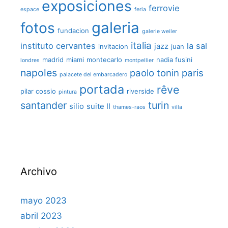
exposiciones
ferrovie
espace
feria
galeria
fotos
fundacion
galerie weiler
italia
instituto cervantes
la sal
jazz
invitacion
juan
madrid
miami
montecarlo
nadia fusini
londres
montpellier
napoles
paolo tonin
paris
palacete del embarcadero
portada
rêve
pilar cossio
riverside
pintura
santander
turin
silio
suite II
thames-raos
villa
Archivo
mayo 2023
abril 2023