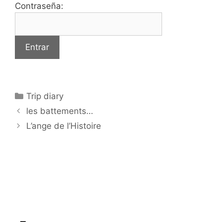
Contraseña:
Categorías
Trip diary
les battements…
L’ange de l’Histoire