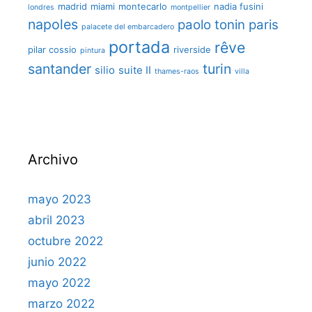
madrid
miami
montecarlo
nadia fusini
londres
montpellier
napoles
paolo tonin
paris
palacete del embarcadero
portada
rêve
pilar cossio
riverside
pintura
santander
turin
silio
suite II
thames-raos
villa
Archivo
mayo 2023
abril 2023
octubre 2022
junio 2022
mayo 2022
marzo 2022