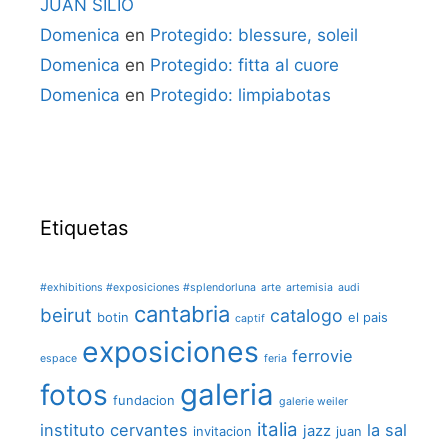
JUAN SILIÓ
Domenica
en
Protegido: blessure, soleil
Domenica
en
Protegido: fitta al cuore
Domenica
en
Protegido: limpiabotas
Etiquetas
#exhibitions #exposiciones #splendorluna
arte
artemisia
audi
cantabria
beirut
catalogo
botin
el pais
captif
exposiciones
ferrovie
espace
feria
galeria
fotos
fundacion
galerie weiler
italia
instituto cervantes
la sal
jazz
invitacion
juan