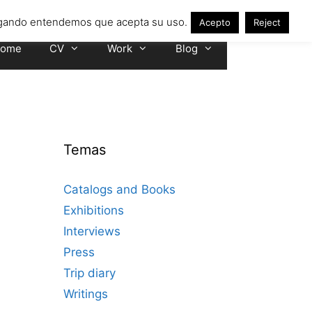
avegando entendemos que acepta su uso.
Acepto
Reject
ome
CV
Work
Blog
Temas
Catalogs and Books
Exhibitions
Interviews
Press
Trip diary
Writings