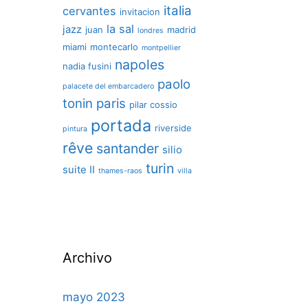
italia
cervantes
invitacion
la sal
jazz
juan
madrid
londres
miami
montecarlo
montpellier
napoles
nadia fusini
paolo
palacete del embarcadero
tonin
paris
pilar cossio
portada
riverside
pintura
rêve
santander
silio
turin
suite II
thames-raos
villa
Archivo
mayo 2023