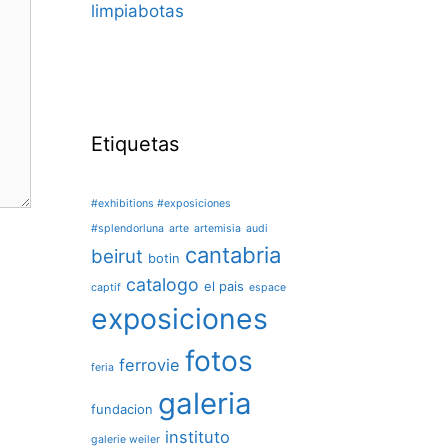
limpiabotas
Etiquetas
#exhibitions #exposiciones
#splendorluna
arte
artemisia
audi
cantabria
beirut
botin
catalogo
el pais
captif
espace
exposiciones
fotos
ferrovie
feria
galeria
fundacion
instituto
galerie weiler