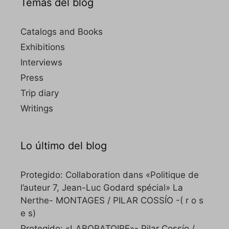
Temas del blog
Catalogs and Books
Exhibitions
Interviews
Press
Trip diary
Writings
Lo último del blog
Protegido: Collaboration dans «Politique de
l’auteur 7, Jean-Luc Godard spécial» La
Nerthe- MONTAGES / PILAR COSSÍO -( r o s
e s)
Protegido: «LABORATOIRE»- Pilar Cossío /