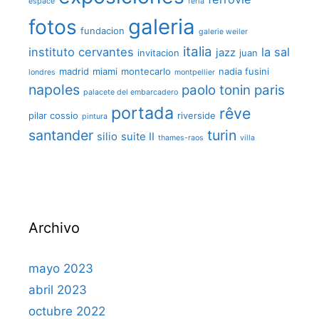
espace
feria
galeria
fotos
fundacion
galerie weiler
italia
instituto cervantes
la sal
jazz
invitacion
juan
madrid
miami
montecarlo
nadia fusini
londres
montpellier
napoles
paolo tonin
paris
palacete del embarcadero
portada
rêve
pilar cossio
riverside
pintura
santander
turin
silio
suite II
thames-raos
villa
Archivo
mayo 2023
abril 2023
octubre 2022