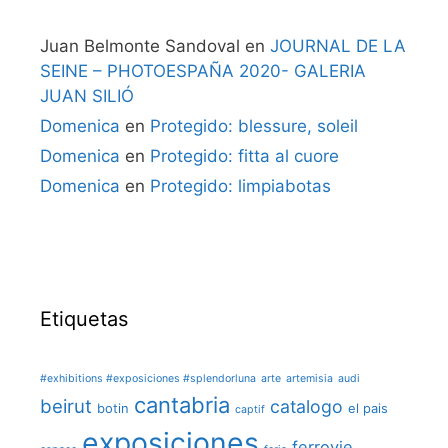
Juan Belmonte Sandoval
en
JOURNAL DE LA
SEINE – PHOTOESPAÑA 2020- GALERIA
JUAN SILIÓ
Domenica
en
Protegido: blessure, soleil
Domenica
en
Protegido: fitta al cuore
Domenica
en
Protegido: limpiabotas
Etiquetas
#exhibitions #exposiciones #splendorluna
arte
artemisia
audi
cantabria
beirut
catalogo
botin
el pais
captif
exposiciones
ferrovie