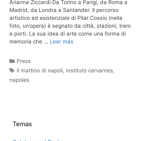
Arianna Ziccardi Da Torino a Parigi, da Roma a
Madrid, da Londra a Santander. Il percorso
artistico ed esistenziale di Pilar Cossío (nella
foto, un’opera) è segnato da città, stazioni, treni
e porti. La sua idea di arte come una forma di
memoria che …
Leer más
Categorías
Press
Etiquetas
il mattino di napoli
,
instituto cervantes
,
napoles
Temas