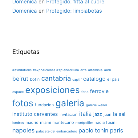
Domenica
en
Protegido: fitta al cuore
Domenica
en
Protegido: limpiabotas
Etiquetas
#exhibitions #exposiciones #splendorluna
arte
artemisia
audi
cantabria
beirut
catalogo
botin
el pais
captif
exposiciones
ferrovie
espace
feria
galeria
fotos
fundacion
galerie weiler
italia
instituto cervantes
la sal
jazz
invitacion
juan
madrid
miami
montecarlo
nadia fusini
londres
montpellier
napoles
paolo tonin
paris
palacete del embarcadero