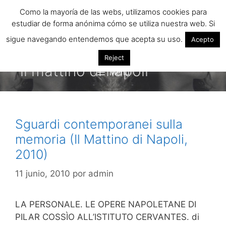
Saltar
Como la mayoría de las webs, utilizamos cookies para
al
estudiar de forma anónima cómo se utiliza nuestra web. Si
contenido
sigue navegando entendemos que acepta su uso.
Acepto
Reject
il mattino di napoli
Menú
Sguardi contemporanei sulla
memoria (Il Mattino di Napoli,
2010)
11 junio, 2010
por
admin
LA PERSONALE. LE OPERE NAPOLETANE DI
PILAR COSSÌO ALL’ISTITUTO CERVANTES. di