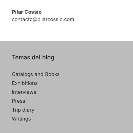
Pilar Cossio
contacto@pilarcossio.com
Temas del blog
Catalogs and Books
Exhibitions
Interviews
Press
Trip diary
Writings