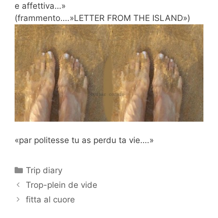
e affettiva…»
(frammento….»LETTER FROM THE ISLAND»)
«par politesse tu as perdu ta vie….»
Categorías
Trip diary
Trop-plein de vide
fitta al cuore