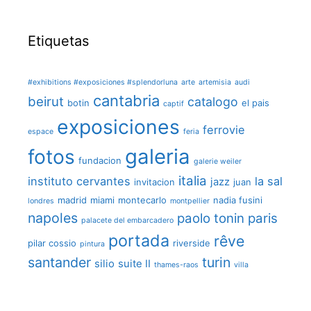
Etiquetas
#exhibitions #exposiciones #splendorluna
arte
artemisia
audi
cantabria
beirut
catalogo
botin
el pais
captif
exposiciones
ferrovie
espace
feria
galeria
fotos
fundacion
galerie weiler
italia
instituto cervantes
la sal
jazz
invitacion
juan
madrid
miami
montecarlo
nadia fusini
londres
montpellier
napoles
paolo tonin
paris
palacete del embarcadero
portada
rêve
pilar cossio
riverside
pintura
santander
turin
silio
suite II
thames-raos
villa