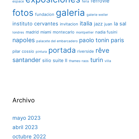
ferrovie
espace
feria
galeria
fotos
fundacion
galerie weiler
italia
instituto cervantes
la sal
jazz
invitacion
juan
madrid
miami
montecarlo
nadia fusini
londres
montpellier
napoles
paolo tonin
paris
palacete del embarcadero
portada
rêve
pilar cossio
riverside
pintura
santander
turin
silio
suite II
thames-raos
villa
Archivo
mayo 2023
abril 2023
octubre 2022