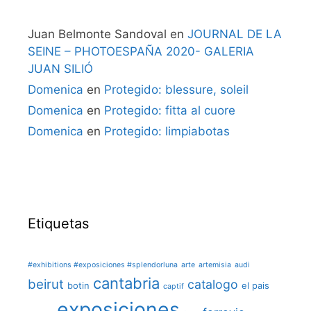
Juan Belmonte Sandoval
en
JOURNAL DE LA
SEINE – PHOTOESPAÑA 2020- GALERIA
JUAN SILIÓ
Domenica
en
Protegido: blessure, soleil
Domenica
en
Protegido: fitta al cuore
Domenica
en
Protegido: limpiabotas
Etiquetas
#exhibitions #exposiciones #splendorluna
arte
artemisia
audi
cantabria
beirut
catalogo
botin
el pais
captif
exposiciones