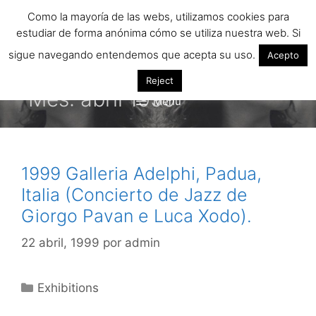
Saltar
Como la mayoría de las webs, utilizamos cookies para
al
estudiar de forma anónima cómo se utiliza nuestra web. Si
contenido
sigue navegando entendemos que acepta su uso.
Acepto
Reject
Mes:
abril 1999
Menú
1999 Galleria Adelphi, Padua,
Italia (Concierto de Jazz de
Giorgo Pavan e Luca Xodo).
22 abril, 1999
por
admin
Categorías
Exhibitions