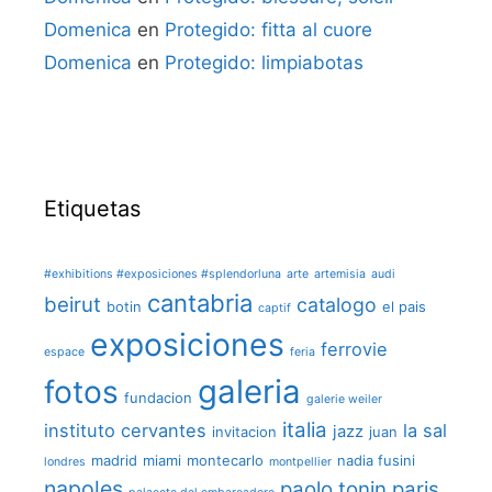
Domenica
en
Protegido: fitta al cuore
Domenica
en
Protegido: limpiabotas
Etiquetas
#exhibitions #exposiciones #splendorluna
arte
artemisia
audi
cantabria
beirut
catalogo
botin
el pais
captif
exposiciones
ferrovie
espace
feria
galeria
fotos
fundacion
galerie weiler
italia
instituto cervantes
la sal
jazz
invitacion
juan
madrid
miami
montecarlo
nadia fusini
londres
montpellier
napoles
paolo tonin
paris