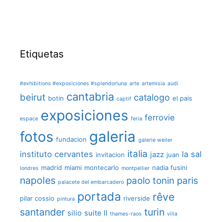
Etiquetas
#exhibitions #exposiciones #splendorluna
arte
artemisia
audi
cantabria
beirut
catalogo
botin
el pais
captif
exposiciones
ferrovie
espace
feria
galeria
fotos
fundacion
galerie weiler
italia
instituto cervantes
la sal
jazz
invitacion
juan
madrid
miami
montecarlo
nadia fusini
londres
montpellier
napoles
paolo tonin
paris
palacete del embarcadero
portada
rêve
pilar cossio
riverside
pintura
santander
turin
silio
suite II
thames-raos
villa