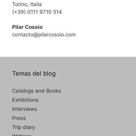
Torino, Italia
(+39) 0111 9710 514
Pilar Cossio
contacto@pilarcossio.com
Temas del blog
Catalogs and Books
Exhibitions
Interviews
Press
Trip diary