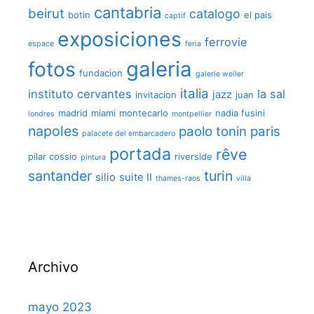
cantabria
beirut
catalogo
botin
el pais
captif
exposiciones
ferrovie
espace
feria
galeria
fotos
fundacion
galerie weiler
italia
instituto cervantes
la sal
jazz
invitacion
juan
madrid
miami
montecarlo
nadia fusini
londres
montpellier
napoles
paolo tonin
paris
palacete del embarcadero
portada
rêve
pilar cossio
riverside
pintura
santander
turin
silio
suite II
thames-raos
villa
Archivo
mayo 2023