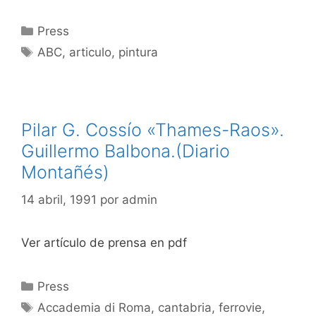
Categorías
Press
Etiquetas
ABC
,
articulo
,
pintura
Pilar G. Cossío «Thames-Raos».
Guillermo Balbona.(Diario
Montañés)
14 abril, 1991
por
admin
Ver artículo de prensa en pdf
Categorías
Press
Etiquetas
Accademia di Roma
,
cantabria
,
ferrovie
,