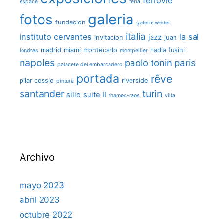
ferrovie
espace
feria
galeria
fotos
fundacion
galerie weiler
italia
instituto cervantes
la sal
jazz
invitacion
juan
madrid
miami
montecarlo
nadia fusini
londres
montpellier
napoles
paolo tonin
paris
palacete del embarcadero
portada
rêve
pilar cossio
riverside
pintura
santander
turin
silio
suite II
thames-raos
villa
Archivo
mayo 2023
abril 2023
octubre 2022