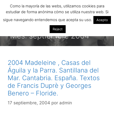
Saltar
Como la mayoría de las webs, utilizamos cookies para
al
estudiar de forma anónima cómo se utiliza nuestra web. Si
contenido
sigue navegando entendemos que acepta su uso.
Acepto
Reject
Mes:
septiembre 2004
Menú
2004 Madeleine , Casas del
Águila y la Parra. Santillana del
Mar. Cantabria. España. Textos
de Francis Duprè y Georges
Benero – Floride.
17 septiembre, 2004
por
admin