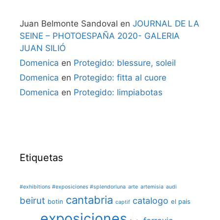
Juan Belmonte Sandoval
en
JOURNAL DE LA
SEINE – PHOTOESPAÑA 2020- GALERIA
JUAN SILIÓ
Domenica
en
Protegido: blessure, soleil
Domenica
en
Protegido: fitta al cuore
Domenica
en
Protegido: limpiabotas
Etiquetas
#exhibitions #exposiciones #splendorluna
arte
artemisia
audi
cantabria
beirut
catalogo
botin
el pais
captif
exposiciones