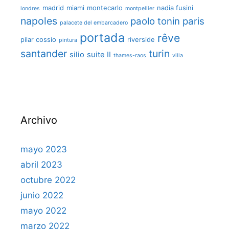
madrid
miami
montecarlo
nadia fusini
londres
montpellier
napoles
paolo tonin
paris
palacete del embarcadero
portada
rêve
pilar cossio
riverside
pintura
santander
turin
silio
suite II
thames-raos
villa
Archivo
mayo 2023
abril 2023
octubre 2022
junio 2022
mayo 2022
marzo 2022