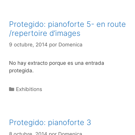
Protegido: pianoforte 5- en route
/repertoire d’images
9 octubre, 2014
por
Domenica
No hay extracto porque es una entrada
protegida.
Categorías
Exhibitions
Protegido: pianoforte 3
8 octubre, 2014
por
Domenica