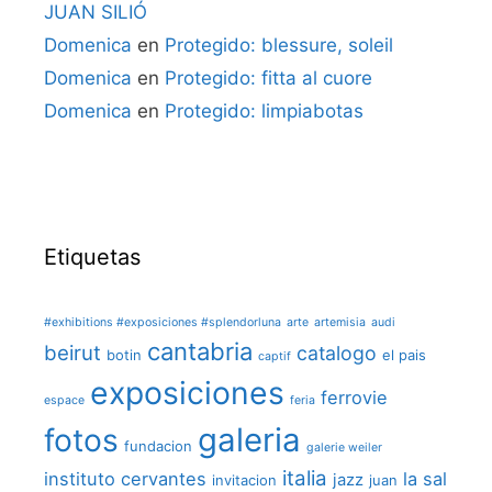
JUAN SILIÓ
Domenica
en
Protegido: blessure, soleil
Domenica
en
Protegido: fitta al cuore
Domenica
en
Protegido: limpiabotas
Etiquetas
#exhibitions #exposiciones #splendorluna
arte
artemisia
audi
cantabria
beirut
catalogo
botin
el pais
captif
exposiciones
ferrovie
espace
feria
galeria
fotos
fundacion
galerie weiler
italia
instituto cervantes
la sal
jazz
invitacion
juan