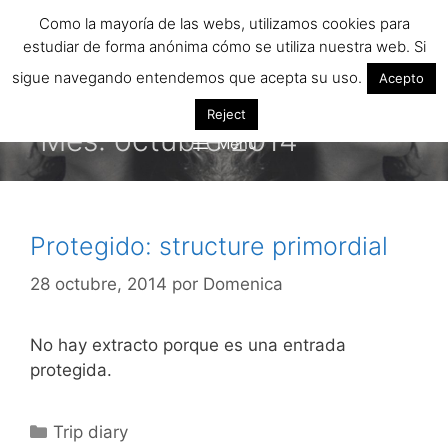
Saltar
Como la mayoría de las webs, utilizamos cookies para
al
estudiar de forma anónima cómo se utiliza nuestra web. Si
contenido
sigue navegando entendemos que acepta su uso.
Acepto
Reject
Mes:
octubre 2014
Menú
Protegido: structure primordial
28 octubre, 2014
por
Domenica
No hay extracto porque es una entrada
protegida.
Categorías
Trip diary