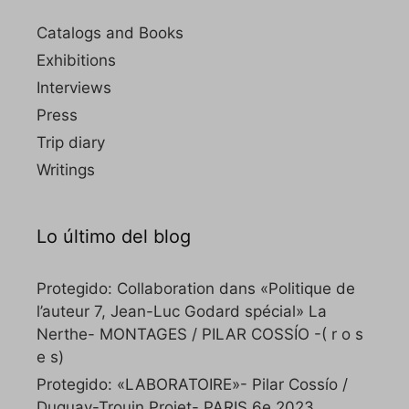
Catalogs and Books
Exhibitions
Interviews
Press
Trip diary
Writings
Lo último del blog
Protegido: Collaboration dans «Politique de
l’auteur 7, Jean-Luc Godard spécial» La
Nerthe- MONTAGES / PILAR COSSÍO -( r o s
e s)
Protegido: «LABORATOIRE»- Pilar Cossío /
Duguay-Trouin Projet- PARIS 6e 2023