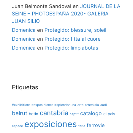
Juan Belmonte Sandoval
en
JOURNAL DE LA
SEINE – PHOTOESPAÑA 2020- GALERIA
JUAN SILIÓ
Domenica
en
Protegido: blessure, soleil
Domenica
en
Protegido: fitta al cuore
Domenica
en
Protegido: limpiabotas
Etiquetas
#exhibitions #exposiciones #splendorluna
arte
artemisia
audi
cantabria
beirut
catalogo
botin
el pais
captif
exposiciones
ferrovie
espace
feria