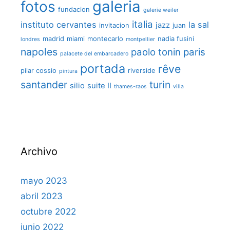
galeria
fotos
fundacion
galerie weiler
italia
instituto cervantes
la sal
jazz
invitacion
juan
madrid
miami
montecarlo
nadia fusini
londres
montpellier
napoles
paolo tonin
paris
palacete del embarcadero
portada
rêve
pilar cossio
riverside
pintura
santander
turin
silio
suite II
thames-raos
villa
Archivo
mayo 2023
abril 2023
octubre 2022
junio 2022