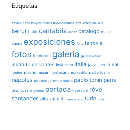
Etiquetas
#exhibitions #exposiciones #splendorluna
arte
artemisia
audi
cantabria
beirut
catalogo
botin
el pais
captif
exposiciones
ferrovie
espace
feria
galeria
fotos
fundacion
galerie weiler
italia
instituto cervantes
la sal
jazz
invitacion
juan
madrid
miami
montecarlo
nadia fusini
londres
montpellier
napoles
paolo tonin
paris
palacete del embarcadero
portada
rêve
pilar cossio
riverside
pintura
santander
turin
silio
suite II
thames-raos
villa