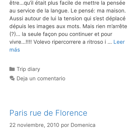
être…qu’il était plus facile de mettre la pensée
au service de la langue. Le pensé: ma maison.
Aussi autour de lui la tension qui s’est déplacé
dépuis les images aux mots. Mais rien m’arrête
(?)… la seule façon pou continuer et pour
vivre…!!!! Volevo ripercorrere a ritroso i …
Leer
más
Categorías
Trip diary
Deja un comentario
Paris rue de Florence
22 noviembre, 2010
por
Domenica