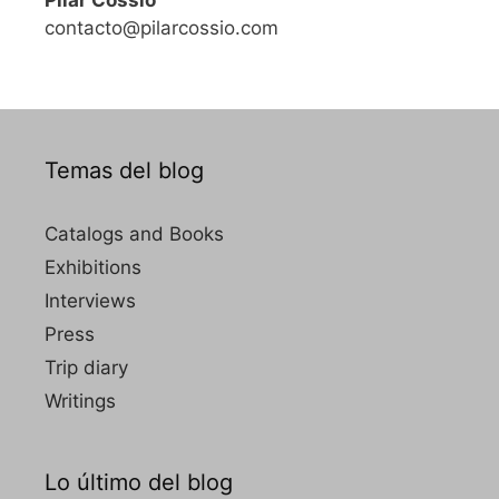
Pilar Cossio
contacto@pilarcossio.com
Temas del blog
Catalogs and Books
Exhibitions
Interviews
Press
Trip diary
Writings
Lo último del blog