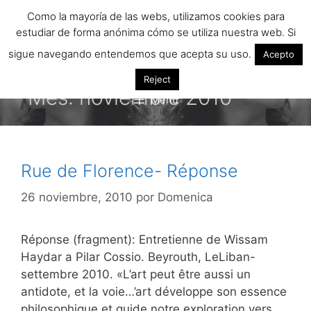
Saltar
Como la mayoría de las webs, utilizamos cookies para
al
estudiar de forma anónima cómo se utiliza nuestra web. Si
contenido
sigue navegando entendemos que acepta su uso.
Acepto
Reject
Mes:
noviembre 2010
Menú
Rue de Florence- Réponse
26 noviembre, 2010
por
Domenica
Réponse (fragment): Entretienne de Wissam
Haydar a Pilar Cossio. Beyrouth, LeLiban-
settembre 2010. «L’art peut être aussi un
antidote, et la voie…’art développe son essence
philosophique et guide notre exploration vers