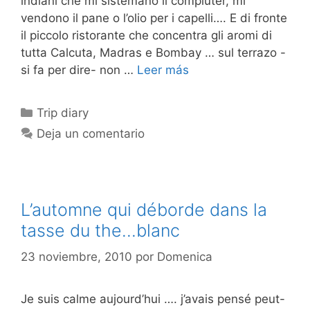
indiani che mi sistemano il compiuter, mi
vendono il pane o l’olio per i capelli…. E di fronte
il piccolo ristorante che concentra gli aromi di
tutta Calcuta, Madras e Bombay … sul terrazo -
si fa per dire- non …
Leer más
Categorías
Trip diary
Deja un comentario
L’automne qui déborde dans la
tasse du the…blanc
23 noviembre, 2010
por
Domenica
Je suis calme aujourd’hui …. j’avais pensé peut-