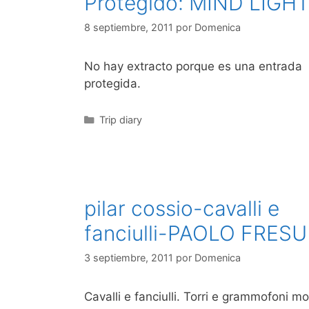
Protegido: MIND LIGH
8 septiembre, 2011
por
Domenica
No hay extracto porque es una entrada
protegida.
Categorías
Trip diary
pilar cossio-cavalli e
fanciulli-PAOLO FRESU
3 septiembre, 2011
por
Domenica
Cavalli e fanciulli. Torri e grammofoni m