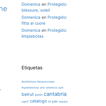
Domenica
en
Protegido:
the
blessure, soleil
Domenica
en
Protegido:
fitta al cuore
Domenica
en
Protegido:
limpiabotas
Etiquetas
#exhibitions #exposiciones
.
#splendorluna
arte
artemisia
audi
cantabria
beirut
botin
catalogo
el pais
captif
espace