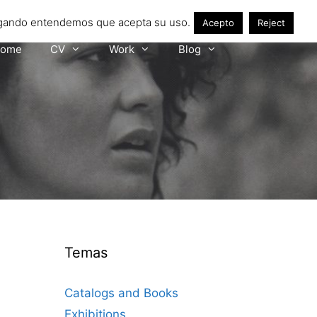
avegando entendemos que acepta su uso.
Acepto
Reject
ome
CV
Work
Blog
Temas
Catalogs and Books
Exhibitions