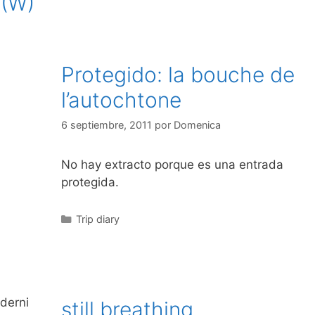
T(W)
Protegido: la bouche de
l’autochtone
6 septiembre, 2011
por
Domenica
No hay extracto porque es una entrada
protegida.
Categorías
Trip diary
oderni
still breathing