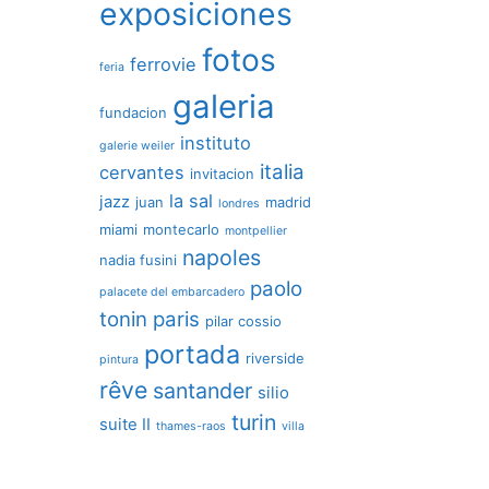
exposiciones
fotos
ferrovie
feria
galeria
fundacion
instituto
galerie weiler
italia
cervantes
invitacion
la sal
jazz
juan
madrid
londres
miami
montecarlo
montpellier
napoles
nadia fusini
paolo
palacete del embarcadero
tonin
paris
pilar cossio
portada
riverside
pintura
rêve
santander
silio
turin
suite II
thames-raos
villa