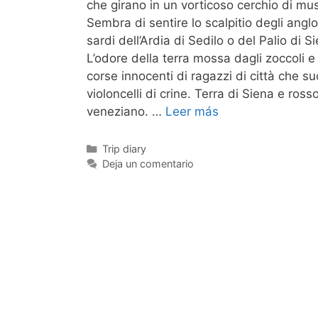
che girano in un vorticoso cerchio di mus
Sembra di sentire lo scalpitio degli angl
sardi dell’Ardia di Sedilo o del Palio di S
L’odore della terra mossa dagli zoccoli e
corse innocenti di ragazzi di città che s
violoncelli di crine. Terra di Siena e ross
veneziano. …
Leer más
Categorías
Trip diary
Deja un comentario