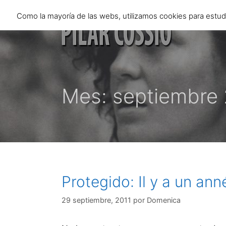
Saltar
Como la mayoría de las webs, utilizamos cookies para estu
al
contenido
Mes:
septiembre 
Protegido: Il y a un ann
29 septiembre, 2011
por
Domenica