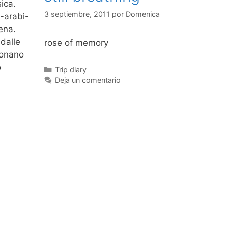
ica.
3 septiembre, 2011
por
Domenica
o-arabi-
iena.
 dalle
rose of memory
uonano
o
Categorías
Trip diary
Deja un comentario