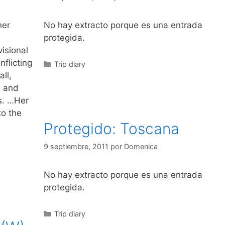
her
No hay extracto porque es una entrada
protegida.
isional
nflicting
Categorías
Trip diary
ll,
s and
s. …Her
to the
Protegido: Toscana
9 septiembre, 2011
por
Domenica
No hay extracto porque es una entrada
protegida.
Categorías
Trip diary