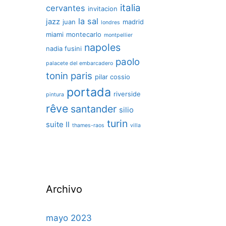
italia
cervantes
invitacion
la sal
jazz
juan
madrid
londres
miami
montecarlo
montpellier
napoles
nadia fusini
paolo
palacete del embarcadero
tonin
paris
pilar cossio
portada
riverside
pintura
rêve
santander
silio
turin
suite II
thames-raos
villa
Archivo
mayo 2023