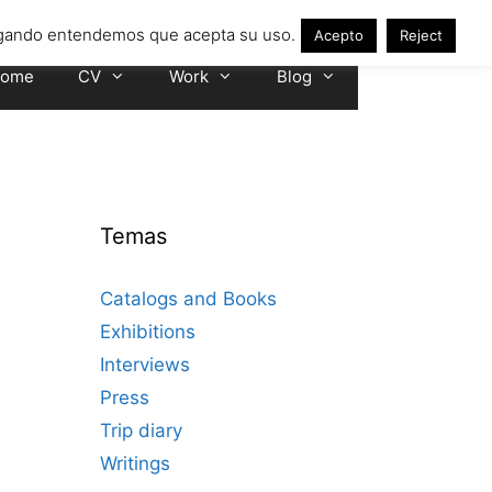
avegando entendemos que acepta su uso.
Acepto
Reject
ome
CV
Work
Blog
Temas
Catalogs and Books
Exhibitions
Interviews
Press
Trip diary
Writings