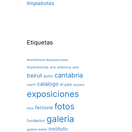
limpiabotas
Etiquetas
#exhibitions #exposiciones
#splendorluna
arte
artemisia
audi
cantabria
beirut
botin
catalogo
el pais
captif
espace
exposiciones
fotos
ferrovie
feria
galeria
fundacion
instituto
galerie weiler