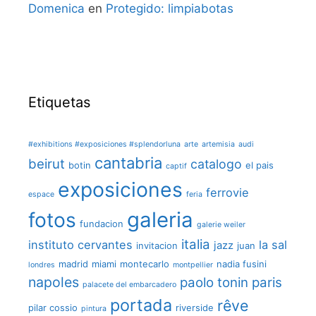
Domenica
en
Protegido: limpiabotas
Etiquetas
#exhibitions #exposiciones #splendorluna
arte
artemisia
audi
cantabria
beirut
catalogo
botin
el pais
captif
exposiciones
ferrovie
espace
feria
galeria
fotos
fundacion
galerie weiler
italia
instituto cervantes
la sal
jazz
invitacion
juan
madrid
miami
montecarlo
nadia fusini
londres
montpellier
napoles
paolo tonin
paris
palacete del embarcadero
portada
rêve
pilar cossio
riverside
pintura