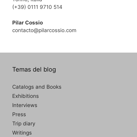
(+39) 0111 9710 514
Pilar Cossio
contacto@pilarcossio.com
Temas del blog
Catalogs and Books
Exhibitions
Interviews
Press
Trip diary
Writings