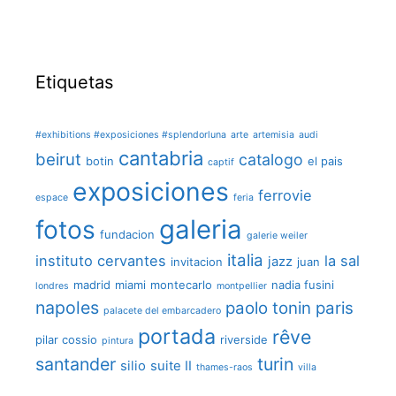
Etiquetas
#exhibitions #exposiciones #splendorluna
arte
artemisia
audi
cantabria
beirut
catalogo
botin
el pais
captif
exposiciones
ferrovie
espace
feria
galeria
fotos
fundacion
galerie weiler
italia
instituto cervantes
la sal
jazz
invitacion
juan
madrid
miami
montecarlo
nadia fusini
londres
montpellier
napoles
paolo tonin
paris
palacete del embarcadero
portada
rêve
pilar cossio
riverside
pintura
santander
turin
silio
suite II
thames-raos
villa