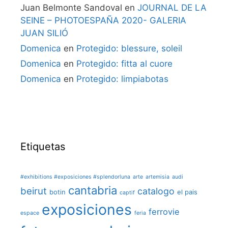
Juan Belmonte Sandoval
en
JOURNAL DE LA
SEINE – PHOTOESPAÑA 2020- GALERIA
JUAN SILIÓ
Domenica
en
Protegido: blessure, soleil
Domenica
en
Protegido: fitta al cuore
Domenica
en
Protegido: limpiabotas
Etiquetas
#exhibitions #exposiciones #splendorluna
arte
artemisia
audi
cantabria
beirut
catalogo
botin
el pais
captif
exposiciones
ferrovie
espace
feria