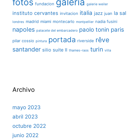
galeria
fotos
fundacion
galerie weiler
italia
instituto cervantes
la sal
jazz
invitacion
juan
madrid
miami
montecarlo
nadia fusini
londres
montpellier
napoles
paolo tonin
paris
palacete del embarcadero
portada
rêve
pilar cossio
riverside
pintura
santander
turin
silio
suite II
thames-raos
villa
Archivo
mayo 2023
abril 2023
octubre 2022
junio 2022