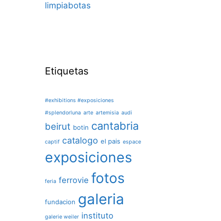
limpiabotas
Etiquetas
#exhibitions #exposiciones
#splendorluna
arte
artemisia
audi
cantabria
beirut
botin
catalogo
el pais
captif
espace
exposiciones
fotos
ferrovie
feria
galeria
fundacion
instituto
galerie weiler