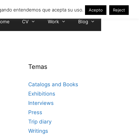
avegando entendemos que acepta su uso.
Acepto
Reject
ome
CV
Work
Blog
Temas
Catalogs and Books
Exhibitions
Interviews
Press
Trip diary
Writings