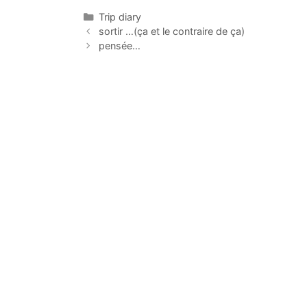
Categorías
Trip diary
sortir …(ça et le contraire de ça)
pensée…