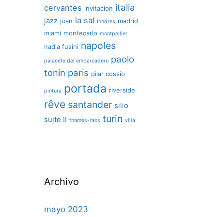
italia
cervantes
invitacion
la sal
jazz
juan
madrid
londres
miami
montecarlo
montpellier
napoles
nadia fusini
paolo
palacete del embarcadero
tonin
paris
pilar cossio
portada
riverside
pintura
rêve
santander
silio
turin
suite II
thames-raos
villa
Archivo
mayo 2023