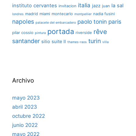
italia
instituto cervantes
la sal
jazz
invitacion
juan
madrid
miami
montecarlo
nadia fusini
londres
montpellier
napoles
paolo tonin
paris
palacete del embarcadero
portada
rêve
pilar cossio
riverside
pintura
santander
turin
silio
suite II
thames-raos
villa
Archivo
mayo 2023
abril 2023
octubre 2022
junio 2022
mayo 2022