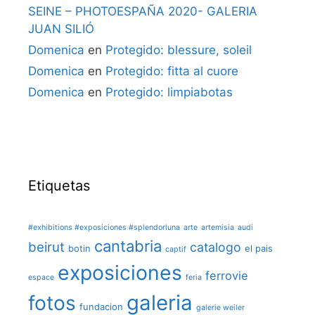
SEINE – PHOTOESPAÑA 2020- GALERIA
JUAN SILIÓ
Domenica
en
Protegido: blessure, soleil
Domenica
en
Protegido: fitta al cuore
Domenica
en
Protegido: limpiabotas
Etiquetas
#exhibitions #exposiciones #splendorluna
arte
artemisia
audi
cantabria
beirut
catalogo
botin
el pais
captif
exposiciones
ferrovie
espace
feria
galeria
fotos
fundacion
galerie weiler