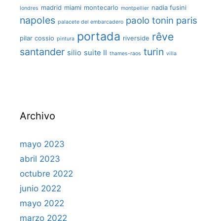
madrid
miami
montecarlo
nadia fusini
londres
montpellier
napoles
paolo tonin
paris
palacete del embarcadero
portada
rêve
pilar cossio
riverside
pintura
santander
turin
silio
suite II
thames-raos
villa
Archivo
mayo 2023
abril 2023
octubre 2022
junio 2022
mayo 2022
marzo 2022