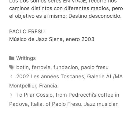
Los dos somos seres EN VIAJE; recorremos
caminos distintos con diferentes medios, pero
el objetivo es ei mismo: Destino desconocido.
PAOLO FRESU
Músico de Jazz Siena, enero 2003
Categorías
Writings
Etiquetas
botin
,
ferrovie
,
fundacion
,
paolo fresu
2002 Les années Toscanes, Galerie AL/MA
Montpellier, Francia.
To Pilar Cossio, from Pedrocchi’s coffee in
Padova, Italia. of Paolo Fresu. Jazz musician