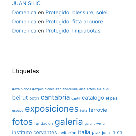
JUAN SILIÓ
Domenica
en
Protegido: blessure, soleil
Domenica
en
Protegido: fitta al cuore
Domenica
en
Protegido: limpiabotas
Etiquetas
#exhibitions #exposiciones #splendorluna
arte
artemisia
audi
cantabria
beirut
catalogo
botin
el pais
captif
exposiciones
ferrovie
espace
feria
galeria
fotos
fundacion
galerie weiler
italia
instituto cervantes
la sal
jazz
invitacion
juan