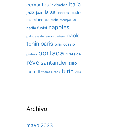
italia
cervantes
invitacion
la sal
jazz
juan
madrid
londres
miami
montecarlo
montpellier
napoles
nadia fusini
paolo
palacete del embarcadero
tonin
paris
pilar cossio
portada
riverside
pintura
rêve
santander
silio
turin
suite II
thames-raos
villa
Archivo
mayo 2023