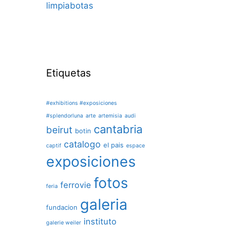
limpiabotas
Etiquetas
#exhibitions #exposiciones
#splendorluna
arte
artemisia
audi
cantabria
beirut
botin
catalogo
el pais
captif
espace
exposiciones
fotos
ferrovie
feria
galeria
fundacion
instituto
galerie weiler