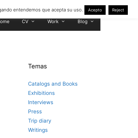
avegando entendemos que acepta su uso.
Acepto
Reject
ome
CV
Work
Blog
Temas
Catalogs and Books
Exhibitions
Interviews
Press
Trip diary
Writings