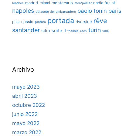
madrid
miami
montecarlo
nadia fusini
londres
montpellier
napoles
paolo tonin
paris
palacete del embarcadero
portada
rêve
pilar cossio
riverside
pintura
santander
turin
silio
suite II
thames-raos
villa
Archivo
mayo 2023
abril 2023
octubre 2022
junio 2022
mayo 2022
marzo 2022