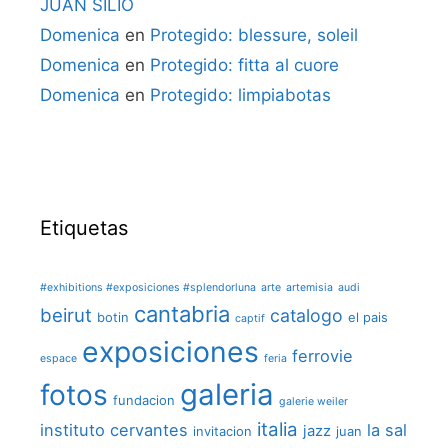
JUAN SILIÓ
Domenica
en
Protegido: blessure, soleil
Domenica
en
Protegido: fitta al cuore
Domenica
en
Protegido: limpiabotas
Etiquetas
#exhibitions #exposiciones #splendorluna
arte
artemisia
audi
cantabria
beirut
catalogo
botin
el pais
captif
exposiciones
ferrovie
espace
feria
galeria
fotos
fundacion
galerie weiler
italia
instituto cervantes
la sal
jazz
invitacion
juan