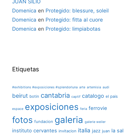
JUAN SILIÓ
Domenica
en
Protegido: blessure, soleil
Domenica
en
Protegido: fitta al cuore
Domenica
en
Protegido: limpiabotas
Etiquetas
#exhibitions #exposiciones #splendorluna
arte
artemisia
audi
cantabria
beirut
catalogo
botin
el pais
captif
exposiciones
ferrovie
espace
feria
galeria
fotos
fundacion
galerie weiler
italia
instituto cervantes
la sal
jazz
invitacion
juan