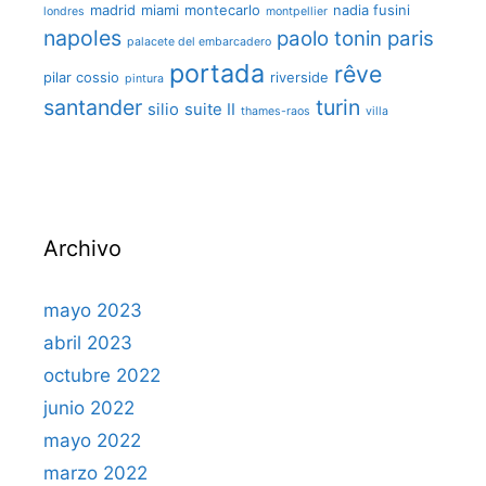
madrid
miami
montecarlo
nadia fusini
londres
montpellier
napoles
paolo tonin
paris
palacete del embarcadero
portada
rêve
pilar cossio
riverside
pintura
santander
turin
silio
suite II
thames-raos
villa
Archivo
mayo 2023
abril 2023
octubre 2022
junio 2022
mayo 2022
marzo 2022