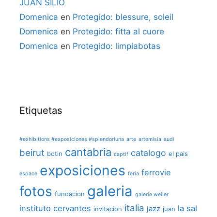
JUAN SILIÓ
Domenica
en
Protegido: blessure, soleil
Domenica
en
Protegido: fitta al cuore
Domenica
en
Protegido: limpiabotas
Etiquetas
#exhibitions #exposiciones #splendorluna
arte
artemisia
audi
cantabria
beirut
catalogo
botin
el pais
captif
exposiciones
ferrovie
espace
feria
galeria
fotos
fundacion
galerie weiler
italia
instituto cervantes
la sal
jazz
invitacion
juan