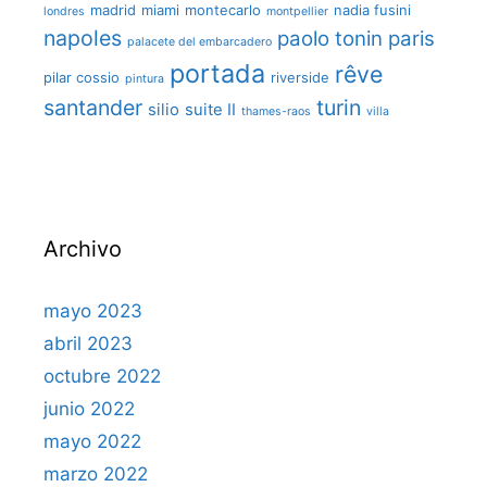
madrid
miami
montecarlo
nadia fusini
londres
montpellier
napoles
paolo tonin
paris
palacete del embarcadero
portada
rêve
pilar cossio
riverside
pintura
santander
turin
silio
suite II
thames-raos
villa
Archivo
mayo 2023
abril 2023
octubre 2022
junio 2022
mayo 2022
marzo 2022