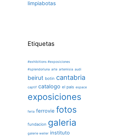
limpiabotas
Etiquetas
#exhibitions #exposiciones
#splendorluna
arte
artemisia
audi
cantabria
beirut
botin
catalogo
el pais
captif
espace
exposiciones
fotos
ferrovie
feria
galeria
fundacion
instituto
galerie weiler