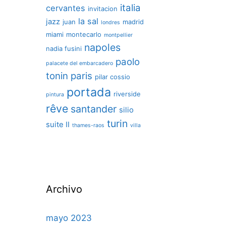
italia
cervantes
invitacion
la sal
jazz
juan
madrid
londres
miami
montecarlo
montpellier
napoles
nadia fusini
paolo
palacete del embarcadero
tonin
paris
pilar cossio
portada
riverside
pintura
rêve
santander
silio
turin
suite II
thames-raos
villa
Archivo
mayo 2023