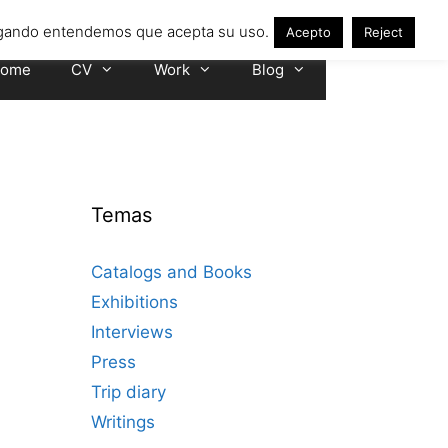
avegando entendemos que acepta su uso.
Acepto
Reject
ome
CV
Work
Blog
Temas
Catalogs and Books
Exhibitions
Interviews
Press
Trip diary
Writings