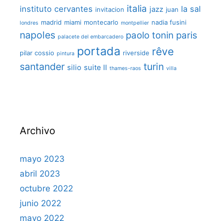
italia
instituto cervantes
la sal
jazz
invitacion
juan
madrid
miami
montecarlo
nadia fusini
londres
montpellier
napoles
paolo tonin
paris
palacete del embarcadero
portada
rêve
pilar cossio
riverside
pintura
santander
turin
silio
suite II
thames-raos
villa
Archivo
mayo 2023
abril 2023
octubre 2022
junio 2022
mayo 2022