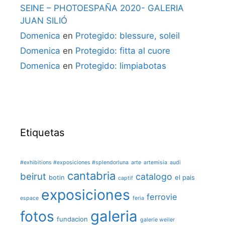
SEINE – PHOTOESPAÑA 2020- GALERIA
JUAN SILIÓ
Domenica
en
Protegido: blessure, soleil
Domenica
en
Protegido: fitta al cuore
Domenica
en
Protegido: limpiabotas
Etiquetas
#exhibitions #exposiciones #splendorluna
arte
artemisia
audi
cantabria
beirut
catalogo
botin
el pais
captif
exposiciones
ferrovie
espace
feria
galeria
fotos
fundacion
galerie weiler