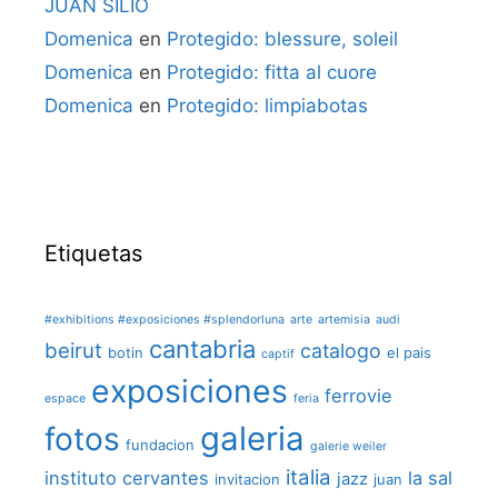
JUAN SILIÓ
Domenica
en
Protegido: blessure, soleil
Domenica
en
Protegido: fitta al cuore
Domenica
en
Protegido: limpiabotas
Etiquetas
#exhibitions #exposiciones #splendorluna
arte
artemisia
audi
cantabria
beirut
catalogo
botin
el pais
captif
exposiciones
ferrovie
espace
feria
galeria
fotos
fundacion
galerie weiler
italia
instituto cervantes
la sal
jazz
invitacion
juan