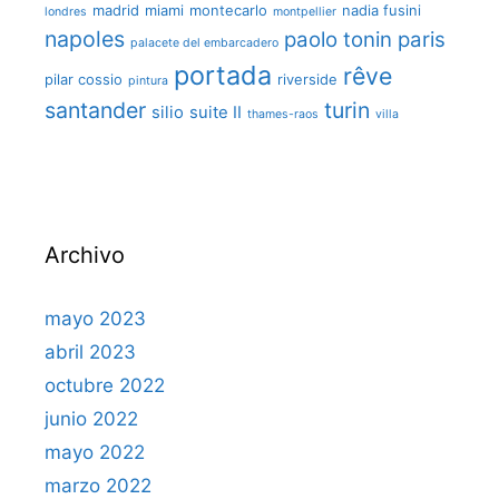
madrid
miami
montecarlo
nadia fusini
londres
montpellier
napoles
paolo tonin
paris
palacete del embarcadero
portada
rêve
pilar cossio
riverside
pintura
santander
turin
silio
suite II
thames-raos
villa
Archivo
mayo 2023
abril 2023
octubre 2022
junio 2022
mayo 2022
marzo 2022