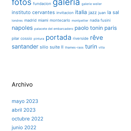
galeria
fotos
fundacion
galerie weiler
italia
instituto cervantes
la sal
jazz
invitacion
juan
madrid
miami
montecarlo
nadia fusini
londres
montpellier
napoles
paolo tonin
paris
palacete del embarcadero
portada
rêve
pilar cossio
riverside
pintura
santander
turin
silio
suite II
thames-raos
villa
Archivo
mayo 2023
abril 2023
octubre 2022
junio 2022