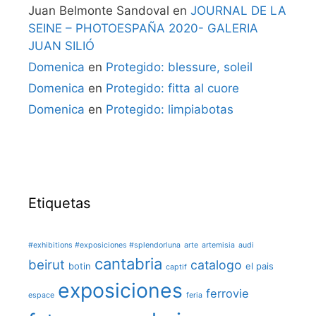
Juan Belmonte Sandoval
en
JOURNAL DE LA
SEINE – PHOTOESPAÑA 2020- GALERIA
JUAN SILIÓ
Domenica
en
Protegido: blessure, soleil
Domenica
en
Protegido: fitta al cuore
Domenica
en
Protegido: limpiabotas
Etiquetas
#exhibitions #exposiciones #splendorluna
arte
artemisia
audi
cantabria
beirut
catalogo
botin
el pais
captif
exposiciones
ferrovie
espace
feria