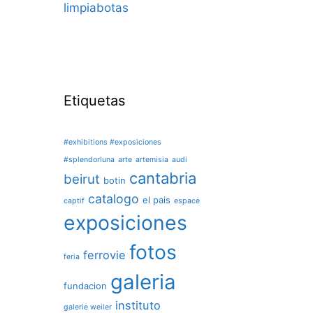
limpiabotas
Etiquetas
#exhibitions #exposiciones
#splendorluna
arte
artemisia
audi
cantabria
beirut
botin
catalogo
el pais
captif
espace
exposiciones
fotos
ferrovie
feria
galeria
fundacion
instituto
galerie weiler