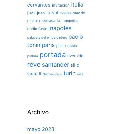
italia
cervantes
invitacion
la sal
jazz
juan
madrid
londres
miami
montecarlo
montpellier
napoles
nadia fusini
paolo
palacete del embarcadero
tonin
paris
pilar cossio
portada
riverside
pintura
rêve
santander
silio
turin
suite II
thames-raos
villa
Archivo
mayo 2023