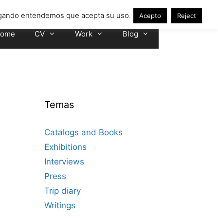
avegando entendemos que acepta su uso.
Acepto
Reject
ome
CV
Work
Blog
Temas
Catalogs and Books
Exhibitions
Interviews
Press
Trip diary
Writings