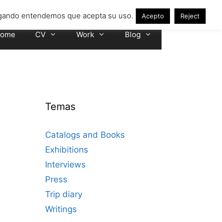
avegando entendemos que acepta su uso.
Acepto
Reject
ome
CV
Work
Blog
Temas
Catalogs and Books
Exhibitions
Interviews
Press
Trip diary
Writings