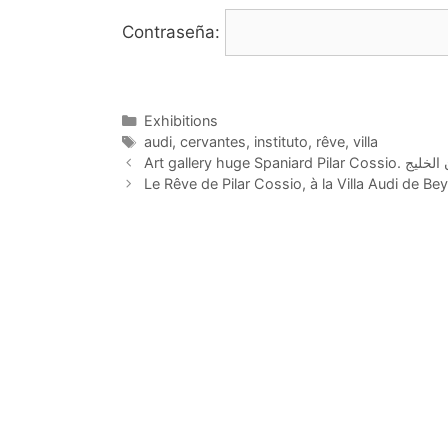
Contraseña:
Categorías
Exhibitions
Etiquetas
audi
,
cervantes
,
instituto
,
rêve
,
villa
Le Rêve de Pilar Cossio, à la Villa Audi de Bey