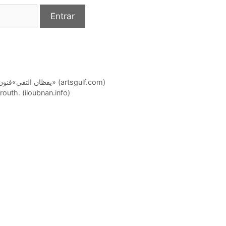
Art gallery huge Spaniard Pilar Cossio. يقظان التقي»فنون الخليج» (artsgulf.com)
routh. (iloubnan.info)