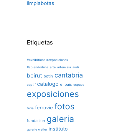
limpiabotas
Etiquetas
#exhibitions #exposiciones
#splendorluna
arte
artemisia
audi
cantabria
beirut
botin
catalogo
el pais
captif
espace
exposiciones
fotos
ferrovie
feria
galeria
fundacion
instituto
galerie weiler