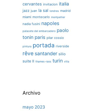
italia
cervantes
invitacion
la sal
jazz
juan
madrid
londres
miami
montecarlo
montpellier
napoles
nadia fusini
paolo
palacete del embarcadero
tonin
paris
pilar cossio
portada
riverside
pintura
rêve
santander
silio
turin
suite II
thames-raos
villa
Archivo
mayo 2023