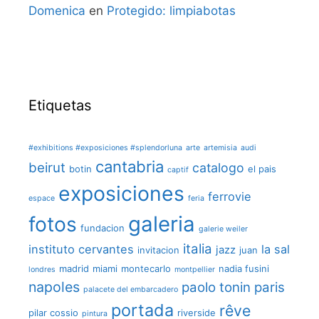
Domenica
en
Protegido: limpiabotas
Etiquetas
#exhibitions #exposiciones #splendorluna
arte
artemisia
audi
cantabria
beirut
catalogo
botin
el pais
captif
exposiciones
ferrovie
espace
feria
galeria
fotos
fundacion
galerie weiler
italia
instituto cervantes
la sal
jazz
invitacion
juan
madrid
miami
montecarlo
nadia fusini
londres
montpellier
napoles
paolo tonin
paris
palacete del embarcadero
portada
rêve
pilar cossio
riverside
pintura