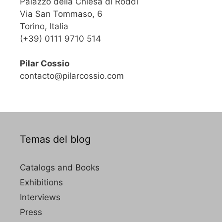
Palazzo della Chiesa di Roddi
Via San Tommaso, 6
Torino, Italia
(+39) 0111 9710 514
Pilar Cossio
contacto@pilarcossio.com
Temas del blog
Catalogs and Books
Exhibitions
Interviews
Press