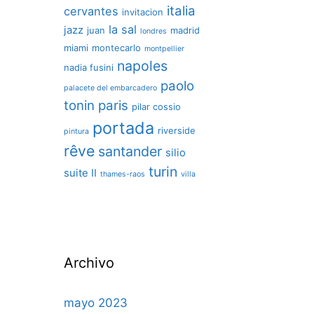
italia
cervantes
invitacion
la sal
jazz
juan
madrid
londres
miami
montecarlo
montpellier
napoles
nadia fusini
paolo
palacete del embarcadero
tonin
paris
pilar cossio
portada
riverside
pintura
rêve
santander
silio
turin
suite II
thames-raos
villa
Archivo
mayo 2023