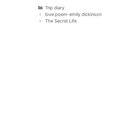
Categorías
Trip diary
love poem-emily dickinson
The Secret Life