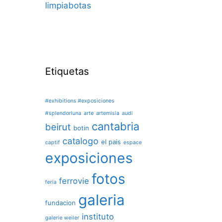
limpiabotas
Etiquetas
#exhibitions #exposiciones
#splendorluna
arte
artemisia
audi
cantabria
beirut
botin
catalogo
el pais
captif
espace
exposiciones
fotos
ferrovie
feria
galeria
fundacion
instituto
galerie weiler