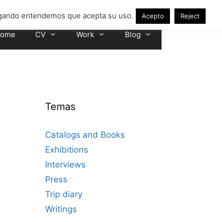
avegando entendemos que acepta su uso.
Acepto
Reject
ome
CV
Work
Blog
Temas
Catalogs and Books
Exhibitions
Interviews
Press
Trip diary
Writings